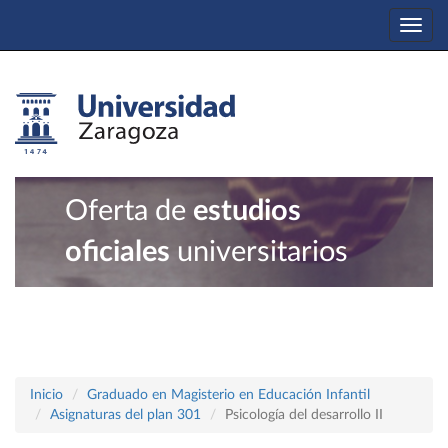
Togg
navi
Oferta de
estudios
oficiales
universitarios
Inicio
Graduado en Magisterio en Educación Infantil
Asignaturas del plan 301
Psicología del desarrollo II