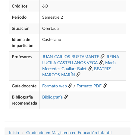
Créditos
6,0
Periodo
Semestre 2
Situación
Ofertada
Idioma de
Castellano
impartición
Profesores
JUAN CARLOS BUSTAMANTE
,
REINA
LUCILA CASTELLANOS VEGA
,
María
Mercedes Guallart Balet
,
BEATRIZ
MARCOS MARÍN
Guía docente
Formato web
/
Formato PDF
Bibliografía
Bibliografía
recomendada
Inicio
Graduado en Magisterio en Educación Infantil