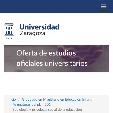
Togg
navi
Oferta de
estudios
oficiales
universitarios
Inicio
Graduado en Magisterio en Educación Infantil
Asignaturas del plan 301
Sociología y psicología social de la educación