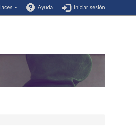
laces
Ayuda
Iniciar sesión