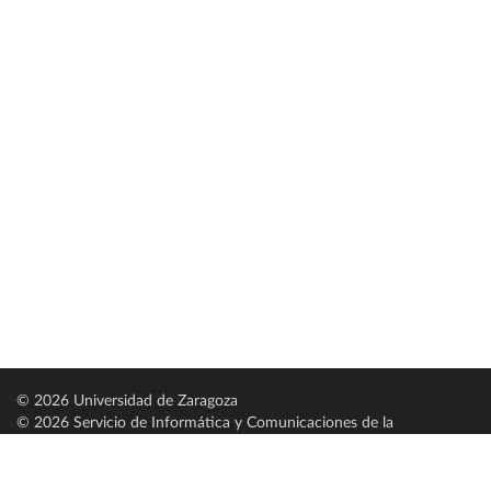
© 2026 Universidad de Zaragoza
© 2026 Servicio de Informática y Comunicaciones de la
Universidad de Zaragoza (
SICUZ
)
Universidad de Zaragoza
C/ Pedro Cerbuna, 12