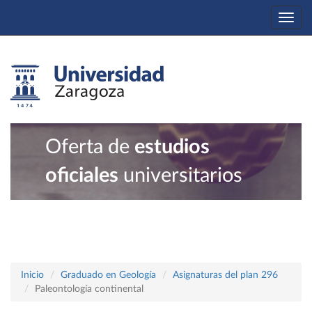
Togg
navi
Oferta de
estudios
oficiales
universitarios
Inicio
Graduado en Geología
Asignaturas del plan 296
Paleontología continental