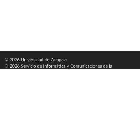
© 2026 Universidad de Zaragoza
© 2026 Servicio de Informática y Comunicaciones de la
Universidad de Zaragoza (
SICUZ
)
Universidad de Zaragoza
C/ Pedro Cerbuna, 12
ES-50009 Zaragoza
España / Spain
Tel: +34 976761000
ciu@unizar.es
Q-5018001-G