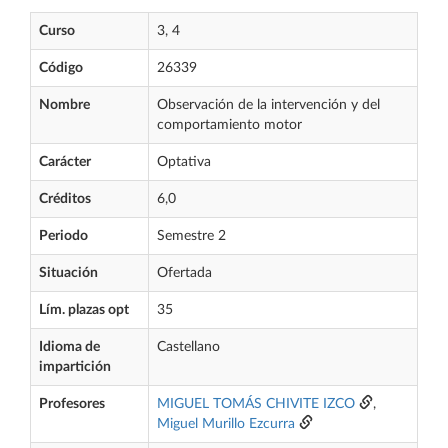
Curso
3, 4
Código
26339
Nombre
Observación de la intervención y del
comportamiento motor
Carácter
Optativa
Créditos
6,0
Periodo
Semestre 2
Situación
Ofertada
Lím. plazas opt
35
Idioma de
Castellano
impartición
Profesores
MIGUEL TOMÁS CHIVITE IZCO
,
Miguel Murillo Ezcurra