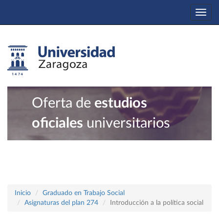
Togg
navi
Oferta de
estudios
oficiales
universitarios
Inicio
Graduado en Trabajo Social
Asignaturas del plan 274
Introducción a la política social