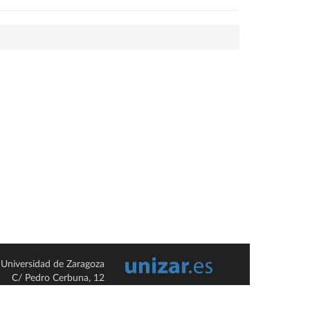
Universidad de Zaragoza
C/ Pedro Cerbuna, 12
ES-50009 Zaragoza
España / Spain