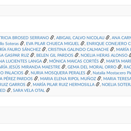
TRICIA BROSED SERRANO
,
ABIGAIL CALVO NICOLAU
,
ANA CAR
lo Soteras
,
EVA PILAR CHUECA MIGUEL
,
ENRIQUE CONEJERO 
RÍA FAURO SÁNCHEZ
,
CRISTINA GALINDO CALMACHE
,
MARÍA 
SA GASPAR RUZ
,
BELEN GIL PARDOS
,
NOELIA HERAS ALONSO
NA LUCIENTES LANGA
,
MÓNICA MAICAS CORTÉS
,
MARTA MARÍ
RÍA JESÚS MIRANDA MAESTRE
,
GEMA DEL MORAL ORRO
,
RA
O PALACIOS
,
NURIA MOSQUERA PERALES
,
Natalia Mostacero Pin
A PÉREZ PARDOS
,
MARIA ELENA RIPOL MUÑOZ
,
MARIA TERES
 RUIZ GARROS
,
MARÍA PILAR RUIZ HERMOSILLA
,
NOELIA SOTER
UED
,
SARA VELA OTAL