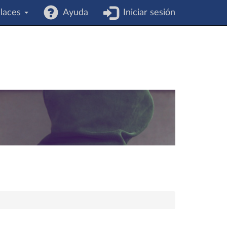
laces
Ayuda
Iniciar sesión