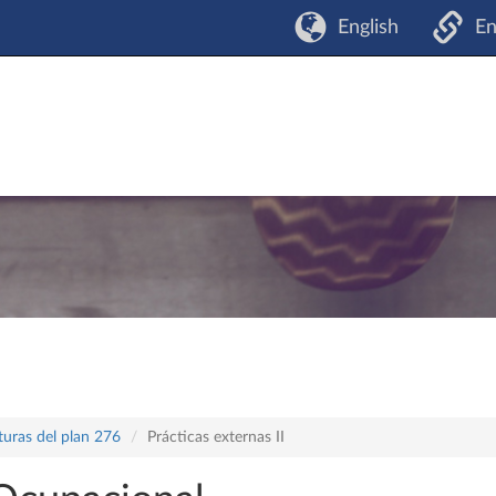
English
En
turas del plan 276
Prácticas externas II