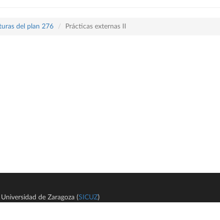
turas del plan 276
Prácticas externas II
Universidad de Zaragoza (
SICUZ
)