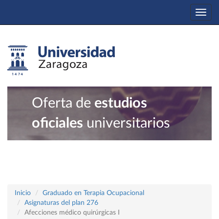
Togg
navi
Oferta de
estudios
oficiales
universitarios
Inicio
Graduado en Terapia Ocupacional
Asignaturas del plan 276
Afecciones médico quirúrgicas I