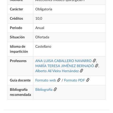
Nombre
Afecciones médico quirúrgicas I
Carácter
Obligatoria
Créditos
10,0
Periodo
Anual
Situación
Ofertada
Idioma de
Castellano
impartición
Profesores
ANA LUISA CABALLERO NAVARRO
,
MARÍA TERESA JIMÉNEZ BERNADÓ
,
Alberto Alí Vieira Hernández
Guía docente
Formato web
/
Formato PDF
Bibliografía
Bibliografía
recomendada