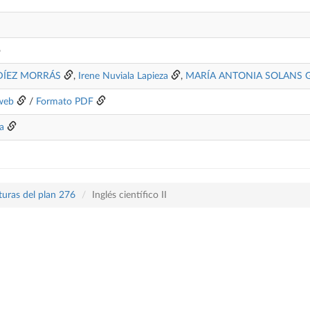
o
DÍEZ MORRÁS
,
Irene Nuviala Lapieza
,
MARÍA ANTONIA SOLANS 
web
/
Formato PDF
ía
turas del plan 276
Inglés científico II