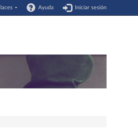
laces
Ayuda
Iniciar sesión