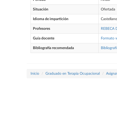
Situación
Ofertada
Idioma de impartición
Castellan
Profesores
REBECA 
Guía docente
Formato 
Bibliografía recomendada
Bibliograf
Inicio
Graduado en Terapia Ocupacional
Asigna