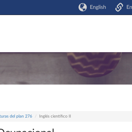
English
En
turas del plan 276
Inglés científico II