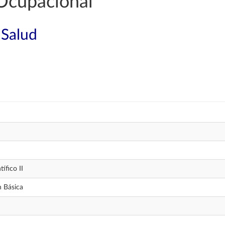
Ocupacional
 Salud
tífico II
 Básica