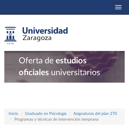
Togg
navi
Oferta de
estudios
oficiales
universitarios
Inicio
Graduado en Psicología
Asignaturas del plan 270
Programas y técnicas de intervención temprana