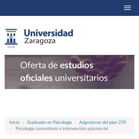
Togg
navi
Oferta de
estudios
oficiales
universitarios
Inicio
Graduado en Psicología
Asignaturas del plan 270
Psicología comunitaria e intervención psicosocial