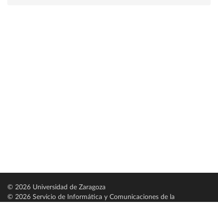
© 2026 Universidad de Zaragoza
© 2026 Servicio de Informática y Comunicaciones de la
Universidad de Zaragoza (
SICUZ
)
Universidad de Zaragoza