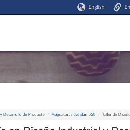
English
En
 y Desarrollo de Producto
Asignaturas del plan 558
Taller de Diseño