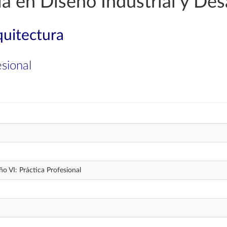
a en Diseño Industrial y Des
quitectura
esional
ño VI: Práctica Profesional