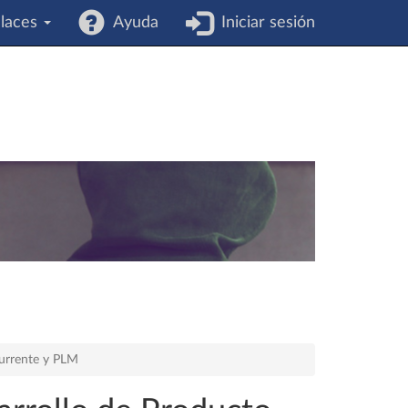
laces
Ayuda
Iniciar sesión
currente y PLM