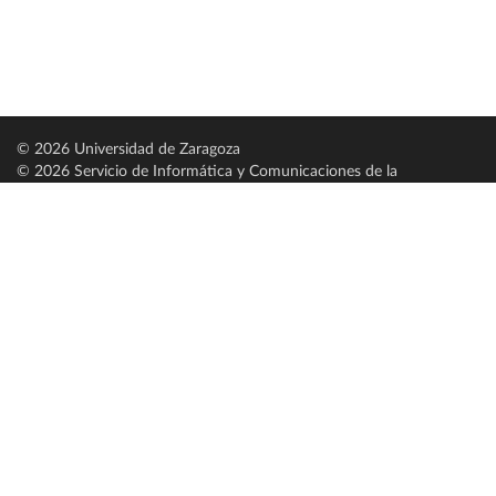
© 2026 Universidad de Zaragoza
© 2026 Servicio de Informática y Comunicaciones de la
Universidad de Zaragoza (
SICUZ
)
Universidad de Zaragoza
C/ Pedro Cerbuna, 12
ES-50009 Zaragoza
España / Spain
Tel: +34 976761000
ciu@unizar.es
Q-5018001-G
Servido por nodo: estudios