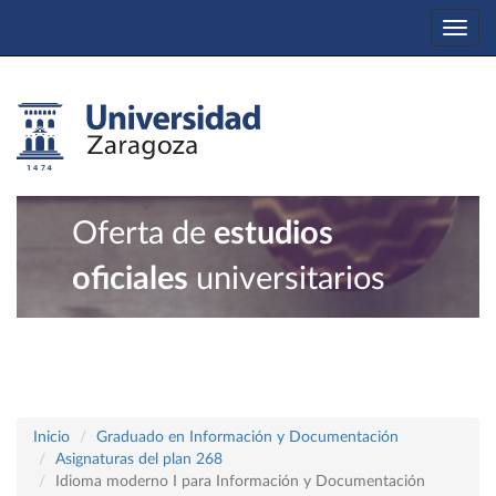
Togg
navi
Oferta de
estudios
oficiales
universitarios
Inicio
Graduado en Información y Documentación
Asignaturas del plan 268
Idioma moderno I para Información y Documentación