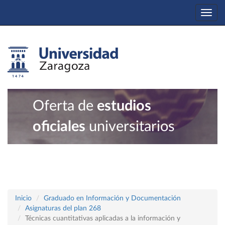
Togg
navi
Oferta de
estudios
oficiales
universitarios
Inicio
Graduado en Información y Documentación
Asignaturas del plan 268
Técnicas cuantitativas aplicadas a la información y