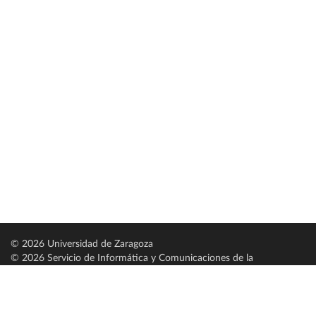
© 2026 Universidad de Zaragoza
© 2026 Servicio de Informática y Comunicaciones de la
Universidad de Zaragoza (
SICUZ
)
Universidad de Zaragoza
C/ Pedro Cerbuna, 12
ES-50009 Zaragoza