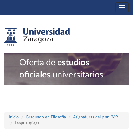
Togg
navi
Oferta de
estudios
oficiales
universitarios
Inicio
Graduado en Filosofía
Asignaturas del plan 269
Lengua griega