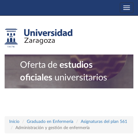
Togg
navi
Oferta de
estudios
oficiales
universitarios
Inicio
Graduado en Enfermería
Asignaturas del plan 561
Administración y gestión de enfermería