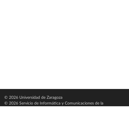
© 2026 Universidad de Zaragoza
© 2026 Servicio de Informática y Comunicaciones de la
Universidad de Zaragoza (
SICUZ
)
Universidad de Zaragoza
C/ Pedro Cerbuna, 12
ES-50009 Zaragoza