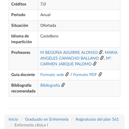
Créditos
7,0
Periodo
Anual
Situación
Ofertada
Idioma de
Castellano
impartición
Profesores
M BEGOÑA AGUIRRE ALONSO
,
MARIA
ANGELES CAMACHO BALLANO
,
Mª.
CARMEN JARQUE PALOMO
Guía docente
Formato web
/
Formato PDF
Bibliografía
Bibliografía
recomendada
Inicio
Graduado en Enfermería
Asignaturas del plan 561
Enfermería clínica I