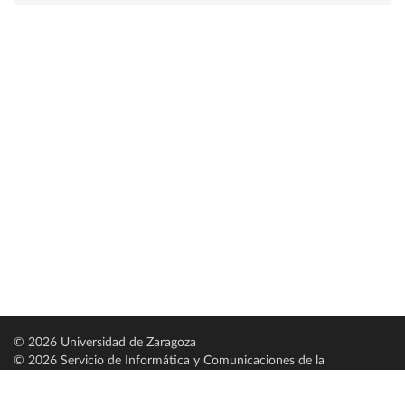
© 2026 Universidad de Zaragoza
© 2026 Servicio de Informática y Comunicaciones de la
Universidad de Zaragoza (
SICUZ
)
Universidad de Zaragoza