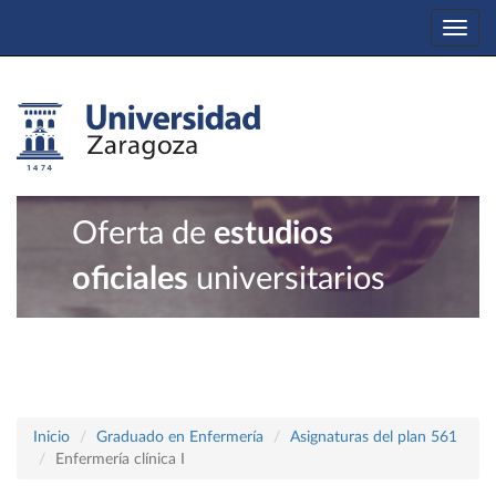
Togg
navi
Oferta de
estudios
oficiales
universitarios
Inicio
Graduado en Enfermería
Asignaturas del plan 561
Enfermería clínica I