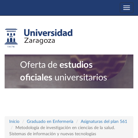
Togg
navi
Oferta de
estudios
oficiales
universitarios
Inicio
Graduado en Enfermería
Asignaturas del plan 561
Metodología de investigación en ciencias de la salud.
Sistemas de información y nuevas tecnologías