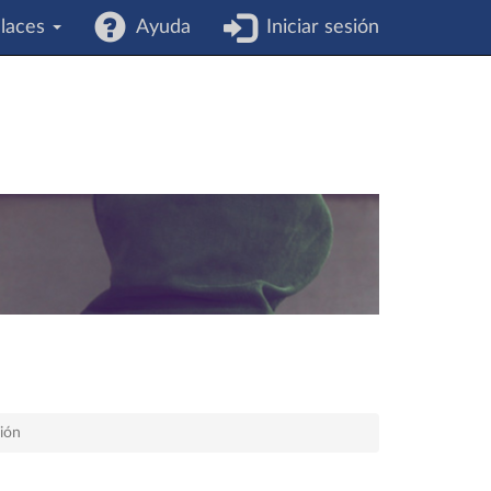
laces
Ayuda
Iniciar sesión
ción