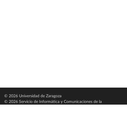
© 2026 Universidad de Zaragoza
© 2026 Servicio de Informática y Comunicaciones de la
Universidad de Zaragoza (
SICUZ
)
Universidad de Zaragoza
C/ Pedro Cerbuna, 12
ES-50009 Zaragoza