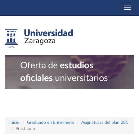
Togg
navi
Oferta de
estudios
oficiales
universitarios
Inicio
Graduado en Enfermería
Asignaturas del plan 281
Practicum