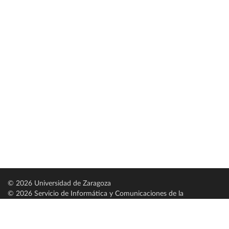
© 2026 Universidad de Zaragoza
© 2026 Servicio de Informática y Comunicaciones de la
Universidad de Zaragoza (
SICUZ
)
Universidad de Zaragoza
C/ Pedro Cerbuna, 12