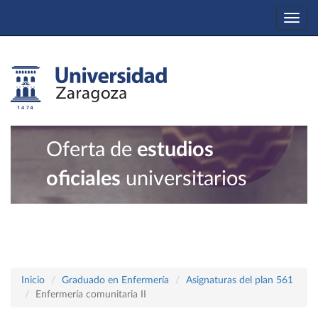
Togg
navi
Oferta de
estudios
oficiales
universitarios
Inicio
Graduado en Enfermería
Asignaturas del plan 561
Enfermería comunitaria II