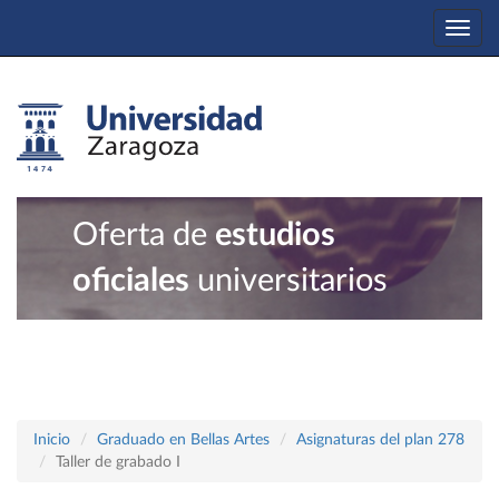
Togg
navi
Oferta de
estudios
oficiales
universitarios
Inicio
Graduado en Bellas Artes
Asignaturas del plan 278
Taller de grabado I