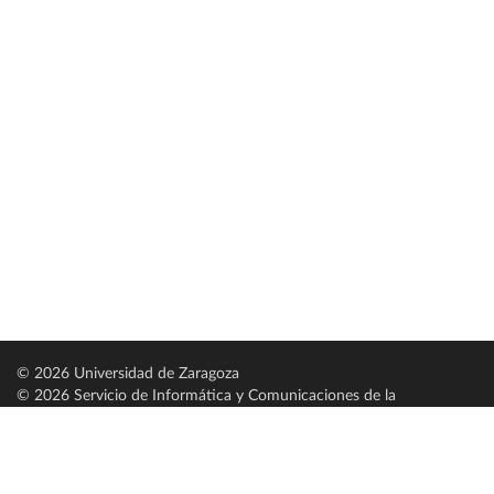
© 2026 Universidad de Zaragoza
© 2026 Servicio de Informática y Comunicaciones de la
Universidad de Zaragoza (
SICUZ
)
Universidad de Zaragoza
C/ Pedro Cerbuna, 12
ES-50009 Zaragoza