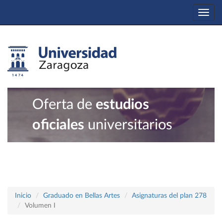
Togg
navi
Oferta de
estudios
oficiales
universitarios
Inicio
Graduado en Bellas Artes
Asignaturas del plan 278
Volumen I