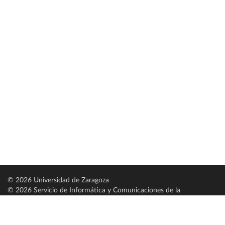
© 2026 Universidad de Zaragoza
© 2026 Servicio de Informática y Comunicaciones de la
Universidad de Zaragoza (
SICUZ
)
Universidad de Zaragoza
C/ Pedro Cerbuna, 12