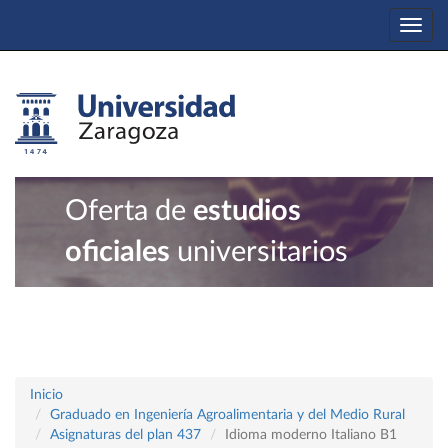
Togg
navi
Oferta de
estudios
oficiales
universitarios
Inicio
Graduado en Ingeniería Agroalimentaria y del Medio Rural
Asignaturas del plan 437
Idioma moderno Italiano B1