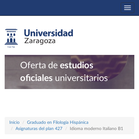
Togg
navi
Oferta de
estudios
oficiales
universitarios
Inicio
Graduado en Filología Hispánica
Asignaturas del plan 427
Idioma moderno Italiano B1