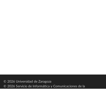
© 2026 Universidad de Zaragoza
© 2026 Servicio de Informática y Comunicaciones de la
Universidad de Zaragoza (
SICUZ
)
Universidad de Zaragoza
C/ Pedro Cerbuna, 12
ES-50009 Zaragoza