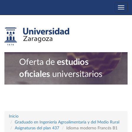
Togg
navi
Oferta de
estudios
oficiales
universitarios
Inicio
Graduado en Ingeniería Agroalimentaria y del Medio Rural
Asignaturas del plan 437
Idioma moderno Francés B1