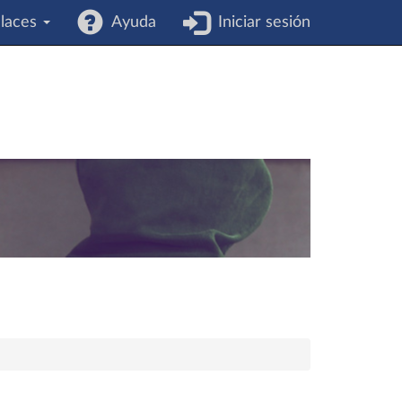
laces
Ayuda
Iniciar sesión