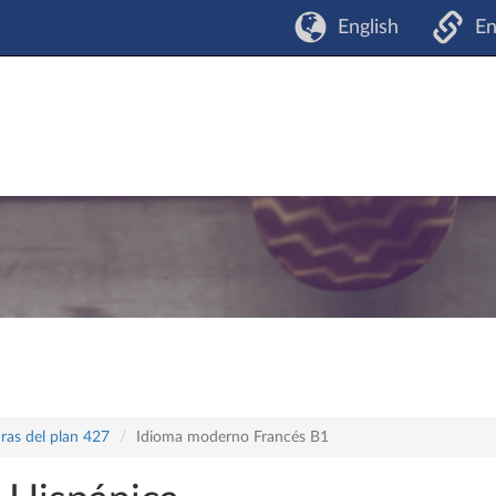
English
En
ras del plan 427
Idioma moderno Francés B1