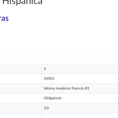
 Hispánica
ras
4
24901
Idioma moderno Francés B1
Obligatoria
2,0