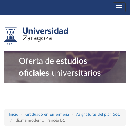
Togg
navi
Oferta de
estudios
oficiales
universitarios
Inicio
Graduado en Enfermería
Asignaturas del plan 561
Idioma moderno Francés B1