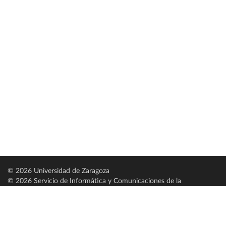
© 2026 Universidad de Zaragoza
© 2026 Servicio de Informática y Comunicaciones de la
Universidad de Zaragoza (
SICUZ
)
Universidad de Zaragoza
C/ Pedro Cerbuna, 12
ES-50009 Zaragoza