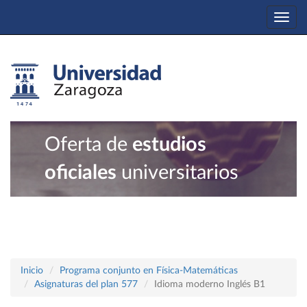
Togg
navi
Oferta de
estudios
oficiales
universitarios
Inicio
Programa conjunto en Física-Matemáticas
Asignaturas del plan 577
Idioma moderno Inglés B1