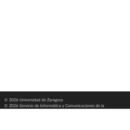
© 2026 Universidad de Zaragoza
© 2026 Servicio de Informática y Comunicaciones de la
Universidad de Zaragoza (
SICUZ
)
Universidad de Zaragoza
C/ Pedro Cerbuna, 12
ES-50009 Zaragoza