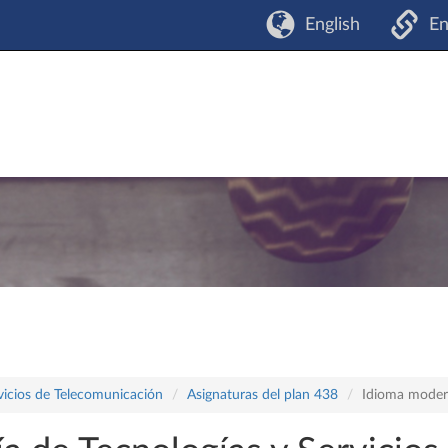
English
En
vicios de Telecomunicación
Asignaturas del plan 438
Idioma moder