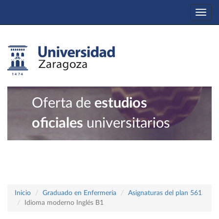
Togg
navi
Oferta de
estudios
oficiales
universitarios
Inicio
Graduado en Enfermería
Asignaturas del plan 561
Idioma moderno Inglés B1