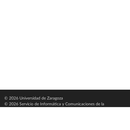
© 2026 Universidad de Zaragoza
© 2026 Servicio de Informática y Comunicaciones de la
Universidad de Zaragoza (
SICUZ
)
Universidad de Zaragoza
C/ Pedro Cerbuna, 12
ES-50009 Zaragoza