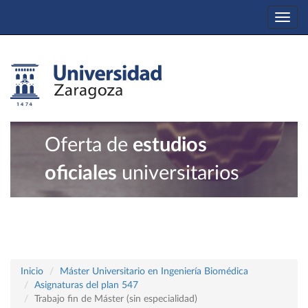
Togg
navi
Oferta de
estudios
oficiales
universitarios
Inicio
Máster Universitario en Ingeniería Biomédica
Asignaturas del plan 547
Trabajo fin de Máster (sin especialidad)