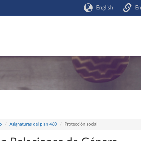
English
En
o
Asignaturas del plan 460
Protección social