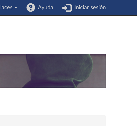
laces
Ayuda
Iniciar sesión