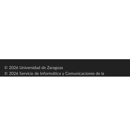
© 2026 Universidad de Zaragoza
© 2026 Servicio de Informática y Comunicaciones de la
Universidad de Zaragoza (
SICUZ
)
Universidad de Zaragoza
C/ Pedro Cerbuna, 12
ES-50009 Zaragoza
España / Spain
Tel: +34 976761000
ciu@unizar.es
Q-5018001-G