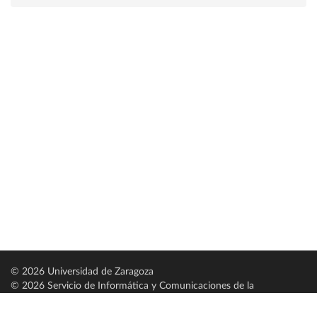
© 2026 Universidad de Zaragoza
© 2026 Servicio de Informática y Comunicaciones de la
Universidad de Zaragoza (
SICUZ
)
Universidad de Zaragoza