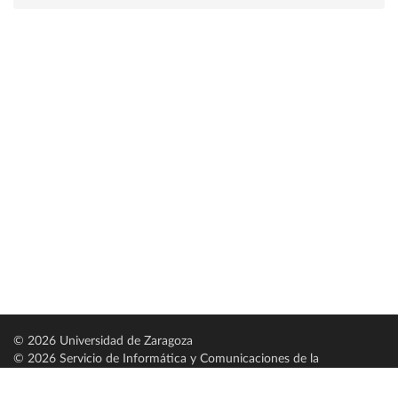
© 2026 Universidad de Zaragoza
© 2026 Servicio de Informática y Comunicaciones de la
Universidad de Zaragoza (
SICUZ
)
Universidad de Zaragoza