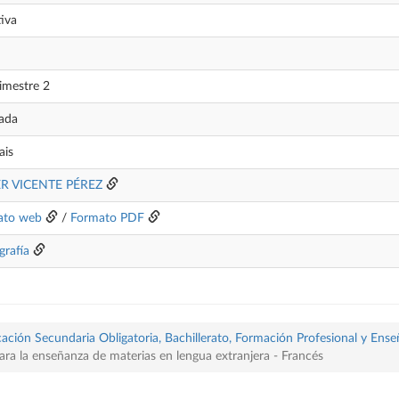
iva
imestre 2
ada
ais
ER VICENTE PÉREZ
ato web
/
Formato PDF
grafía
ación Secundaria Obligatoria, Bachillerato, Formación Profesional y Ense
ara la enseñanza de materias en lengua extranjera - Francés