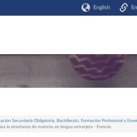
English
En
ación Secundaria Obligatoria, Bachillerato, Formación Profesional y Ense
ara la enseñanza de materias en lengua extranjera - Francés