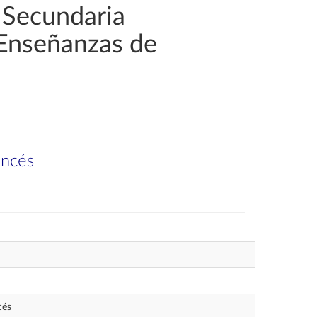
 Secundaria
 Enseñanzas de
ancés
cés