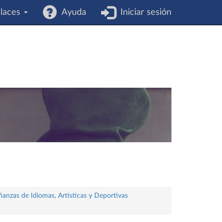
laces
Ayuda
Iniciar sesión
ñanzas de Idiomas, Artísticas y Deportivas