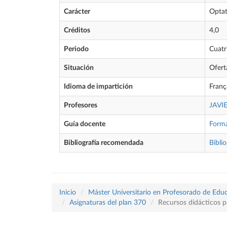
Carácter
Optat
Créditos
4,0
Periodo
Cuatr
Situación
Ofert
Idioma de impartición
Franç
Profesores
JAVI
Guía docente
Form
Bibliografía recomendada
Biblio
Inicio
Máster Universitario en Profesorado de Educ
Asignaturas del plan 370
Recursos didácticos p