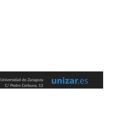
Universidad de Zaragoza
C/ Pedro Cerbuna, 12
ES-50009 Zaragoza
España / Spain
Tel: +34 976761000
ciu@unizar.es
Q-5018001-G