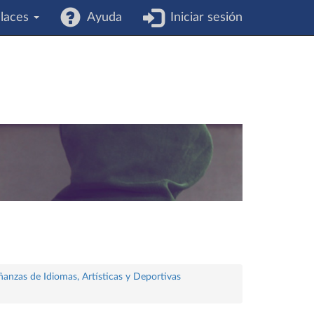
laces
Ayuda
Iniciar sesión
ñanzas de Idiomas, Artísticas y Deportivas