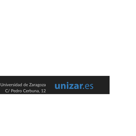
Universidad de Zaragoza
C/ Pedro Cerbuna, 12
ES-50009 Zaragoza
España / Spain
Tel: +34 976761000
ciu@unizar.es
Q-5018001-G