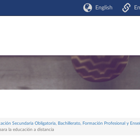
English
En
ación Secundaria Obligatoria, Bachillerato, Formación Profesional y Ense
ara la educación a distancia