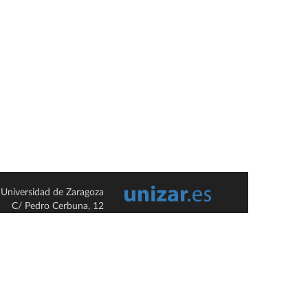
Universidad de Zaragoza
C/ Pedro Cerbuna, 12
ES-50009 Zaragoza
España / Spain
Tel: +34 976761000
ciu@unizar.es
Q-5018001-G