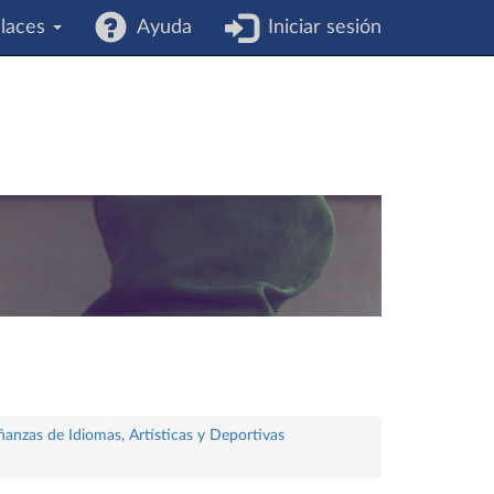
laces
Ayuda
Iniciar sesión
ñanzas de Idiomas, Artísticas y Deportivas