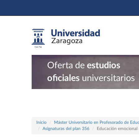
Oferta de
estudios
oficiales
universitarios
Inicio
Máster Universitario en Profesorado de Educ
Asignaturas del plan 356
Educación emocional 