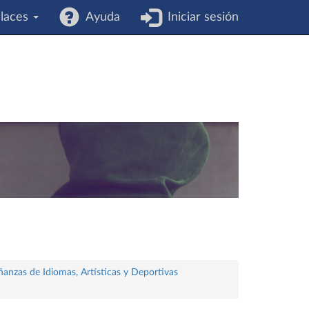
laces
Ayuda
Iniciar sesión
ñanzas de Idiomas, Artísticas y Deportivas