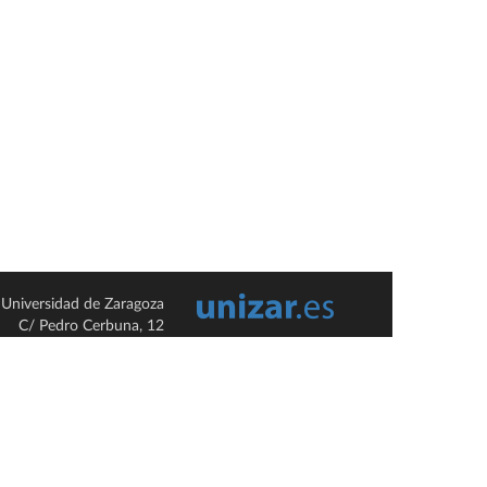
Universidad de Zaragoza
C/ Pedro Cerbuna, 12
ES-50009 Zaragoza
España / Spain
Tel: +34 976761000
ciu@unizar.es
Q-5018001-G