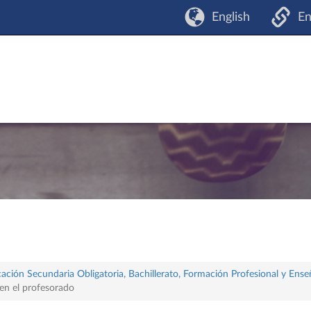
English
En
ación Secundaria Obligatoria, Bachillerato, Formación Profesional y Ense
en el profesorado