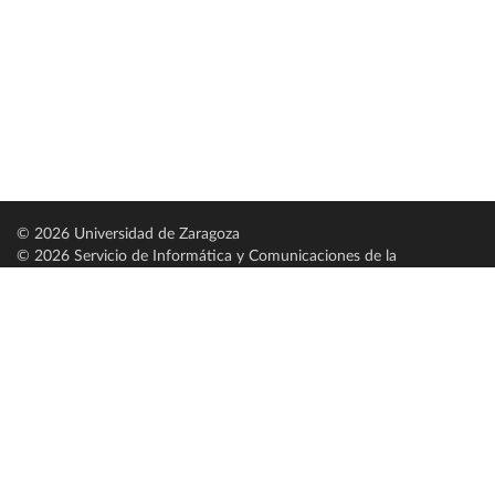
© 2026 Universidad de Zaragoza
© 2026 Servicio de Informática y Comunicaciones de la
Universidad de Zaragoza (
SICUZ
)
Universidad de Zaragoza
C/ Pedro Cerbuna, 12
ES-50009 Zaragoza
España / Spain
Tel: +34 976761000
ciu@unizar.es
Q-5018001-G