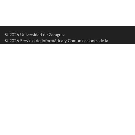
© 2026 Universidad de Zaragoza
© 2026 Servicio de Informática y Comunicaciones de la
Universidad de Zaragoza (
SICUZ
)
Universidad de Zaragoza
C/ Pedro Cerbuna, 12
ES-50009 Zaragoza
España / Spain
Tel: +34 976761000
ciu@unizar.es
Q-5018001-G
Servido por nodo: estudios
Aviso legal
|
Condiciones generales de uso
|
Política de privacidad