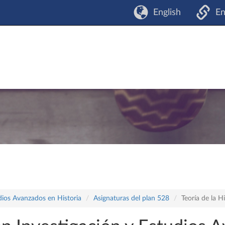
English
En
udios Avanzados en Historia
Asignaturas del plan 528
Teoría de la Hi