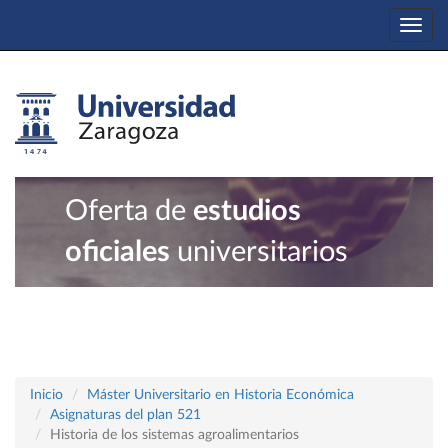
Togg
navi
Oferta de
estudios
oficiales
universitarios
Inicio
Máster Universitario en Historia Económica
Asignaturas del plan 521
Historia de los sistemas agroalimentarios