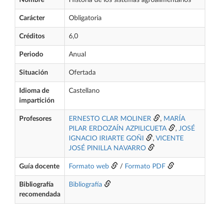
Nombre
Historia de los sistemas agroalimentarios
Carácter
Obligatoria
Créditos
6,0
Periodo
Anual
Situación
Ofertada
Idioma de
Castellano
impartición
Profesores
ERNESTO CLAR MOLINER
,
MARÍA
PILAR ERDOZAÍN AZPILICUETA
,
JOSÉ
IGNACIO IRIARTE GOÑI
,
VICENTE
JOSÉ PINILLA NAVARRO
Guía docente
Formato web
/
Formato PDF
Bibliografía
Bibliografía
recomendada