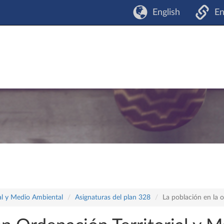
English
En
ial y Medio Ambiental
Asignaturas del plan 328
La población en la or