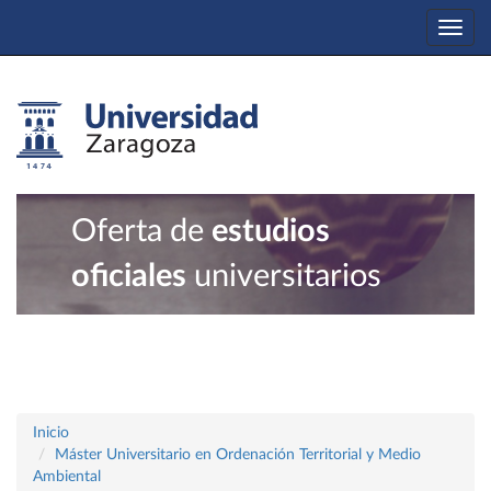
Togg
navi
Oferta de
estudios
oficiales
universitarios
Inicio
Máster Universitario en Ordenación Territorial y Medio
Ambiental