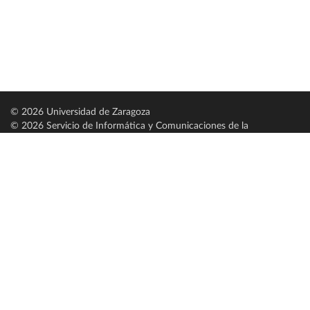
© 2026 Universidad de Zaragoza
© 2026 Servicio de Informática y Comunicaciones de la
Universidad de Zaragoza (
SICUZ
)
Universidad de Zaragoza
C/ Pedro Cerbuna, 12
ES-50009 Zaragoza
España / Spain
Tel: +34 976761000
ciu@unizar.es
Q-5018001-G
Servido por nodo: estudios