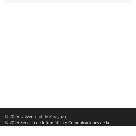
© 2026 Universidad de Zaragoza
© 2026 Servicio de Informática y Comunicaciones de la
Universidad de Zaragoza (
SICUZ
)
Universidad de Zaragoza