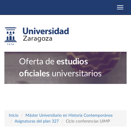
Togg
navi
Oferta de
estudios
oficiales
universitarios
Inicio
Máster Universitario en Historia Contemporánea
Asignaturas del plan 327
Ciclo conferencias UIMP