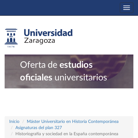
Togg
navi
Oferta de
estudios
oficiales
universitarios
Inicio
Máster Universitario en Historia Contemporánea
Asignaturas del plan 327
Historiografía y sociedad en la España contemporánea